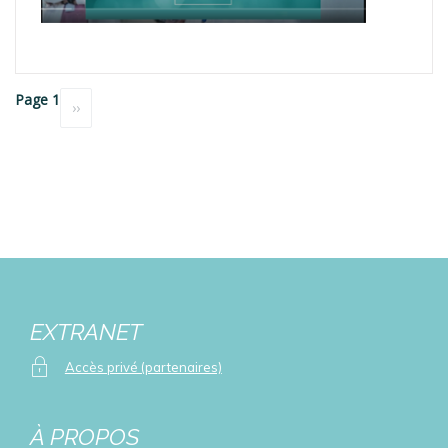
Pagination
Page 1
Page
››
suivante
EXTRANET
Accès privé (partenaires)
À PROPOS