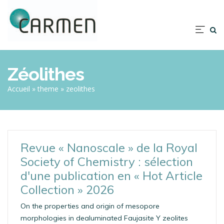
Aller
au
contenu
Nav
principal
prin
Zéolithes
Fil
Accueil
theme
zeolithes
d'Ariane
Revue « Nanoscale » de la Royal
Society of Chemistry : sélection
d'une publication en « Hot Article
Collection » 2026
On the properties and origin of mesopore
morphologies in dealuminated Faujasite Y zeolites