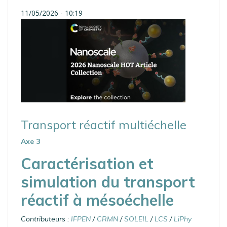
11/05/2026 - 10:19
Transport réactif multiéchelle
Axe 3
Caractérisation et
simulation du transport
réactif à mésoéchelle
Contributeurs :
IFPEN
/
CRMN
/
SOLEIL
/
LCS
/
LiPhy