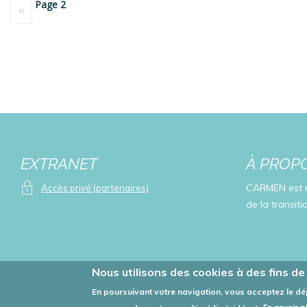
Pagination
Page 2
Page
‹‹
précédente
EXTRANET
À PROP
CARMEN est u
Accès privé (partenaires)
de la transiti
Nous utilisons des cookies à des fins de 
En poursuivant votre navigation, vous acceptez le dé