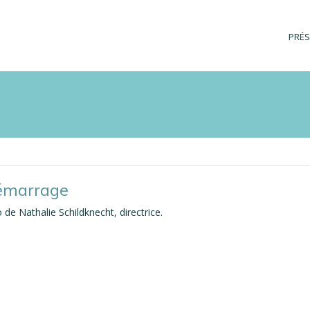
Navi
PRÉS
prin
démarrage
e Nathalie Schildknecht, directrice.