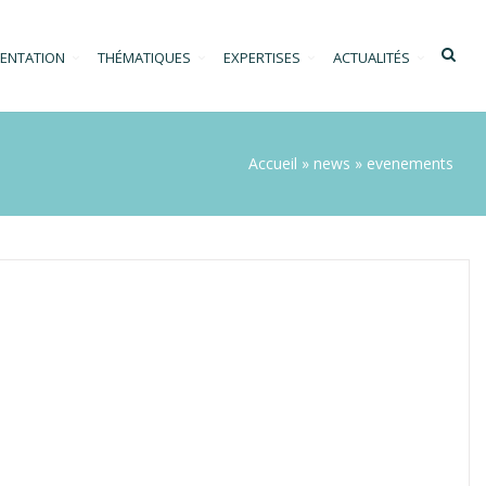
gation
ENTATION
THÉMATIQUES
EXPERTISES
ACTUALITÉS
cipale
Fil
Accueil
news
evenements
d'Ariane